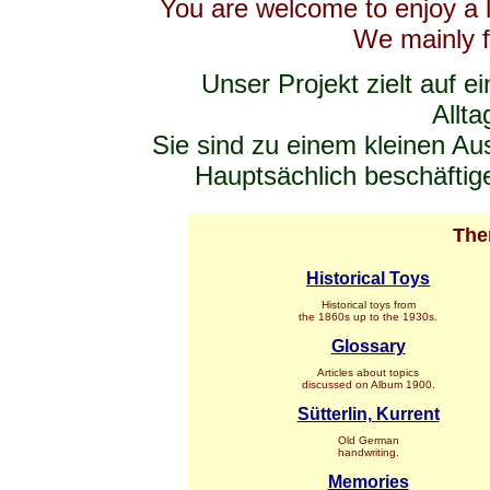
You are welcome to enjoy a l
We mainly 
Unser Projekt zielt auf e
Allta
Sie sind zu einem kleinen Aus
Hauptsächlich beschäftige
The
Historical Toys
Historical toys from
the 1860s up to the 1930s.
Glossary
Articles about topics
discussed on Album 1900.
Sütterlin, Kurrent
Old German
handwriting.
Memories